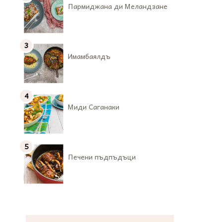
Пармиджана ди Меландзане
Имамбаялдъ
Миди Саганаки
Печени пъдпъдъци