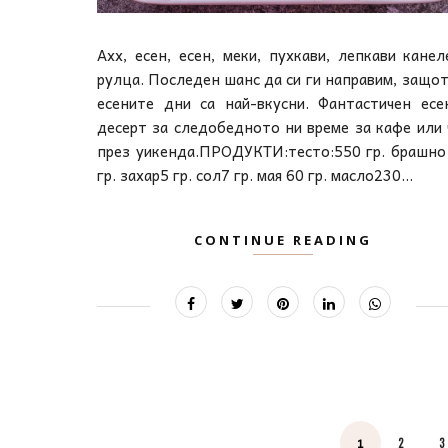
Ахх, есен, есен, меки, пухкави, лепкави канел
рулца. Последен шанс да си ги направим, защот
есените дни са най-вкусни. Фантастичен есе
десерт за следобедното ни време за кафе или 
през уикенда.ПРОДУКТИ:тесто:550 гр. брашно
гр. захар5 гр. сол7 гр. мая 60 гр. масло230...
CONTINUE READING
1
2
3