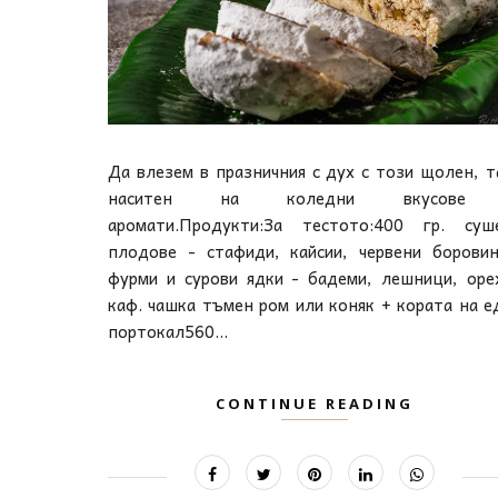
Да влезем в празничния с дух с този щолен, т
наситен на коледни вкусове
аромати.Продукти:За тестото:400 гр. суш
плодове - стафиди, кайсии, червени боровин
фурми и сурови ядки - бадеми, лешници, оре
каф. чашка тъмен ром или коняк + кората на е
портокал560...
CONTINUE READING