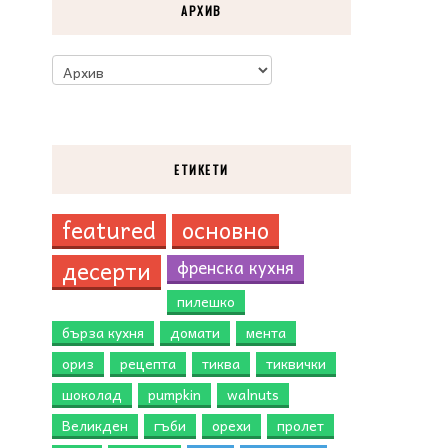
АРХИВ
ЕТИКЕТИ
featured
основно
десерти
френска кухня
пилешко
бърза кухня
домати
мента
ориз
рецепта
тиква
тиквички
шоколад
pumpkin
walnuts
Великден
гъби
орехи
пролет