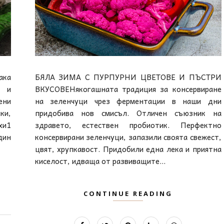
ака
БЯЛА ЗИМА С ПУРПУРНИ ЦВЕТОВЕ И ПЪСТРИ
 и
ВКУСОВЕНякогашната традиция за консервиране
ени
на зеленчуци чрез ферментации в наши дни
ки,
придобива нов смисъл. Отличен съюзник на
хи1
здравето, естествен пробиотик. Перфектно
дин
консервирани зеленчуци, запазили своята свежест,
цвят, хрупкавост. Придобили една лека и приятна
киселост, идваща от развиващите...
CONTINUE READING