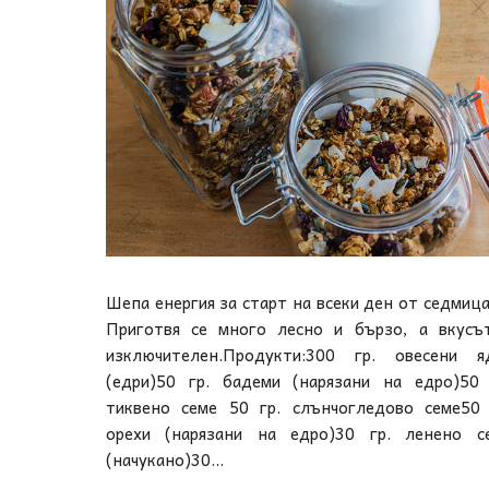
Шепа енергия за старт на всеки ден от седмица
Приготвя се много лесно и бързо, а вкусъ
изключителен.Продукти:300 гр. овесени я
(едри)50 гр. бадеми (нарязани на едро)50 
тиквено семе 50 гр. слънчогледово семе50 
орехи (нарязани на едро)30 гр. ленено с
(начукано)30...