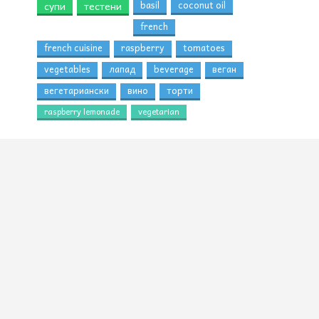
супи
тестени
basil
coconut oil
french
french cuisine
raspberry
tomatoes
vegetables
лапад
beverage
веган
вегетариански
вино
торти
raspberry lemonade
vegetarian