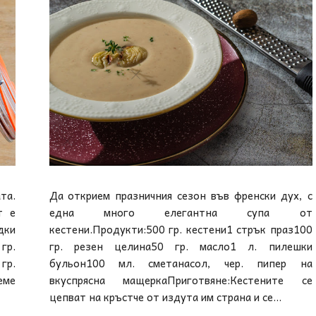
та.
Да открием празничния сезон във френски дух, с
т е
една много елегантна супа от
дки
кестени.Продукти:500 гр. кестени1 стрък праз100
гр.
гр. резен целина50 гр. масло1 л. пилешки
гр.
бульон100 мл. сметанасол, чер. пипер на
еме
вкуспрясна мащеркаПриготвяне:Кестените се
цепват на кръстче от издута им страна и се...