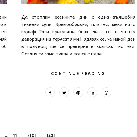
ени
Да стоплим есенните дни с една вълшебна
о в
тиквена супа. Кремообразна, плътна, мека като
нен
кадифе.Тази красавица беше част от есенната
чай
декорация на терасата ми.Надявах се, че някой ден
 60
в полунощ ще се превърне в каляска, но уви.
Остана си само тиква и понеже идва...
CONTINUE READING
...
11
NEXT
LAST