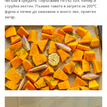
чесъна в средата. Поръсваме ги със сол, пипер и
струйка зехтин. Пъхаме тавата в загрята на 200℃
фурна и печем до омекване и много лек, приятен
загар.