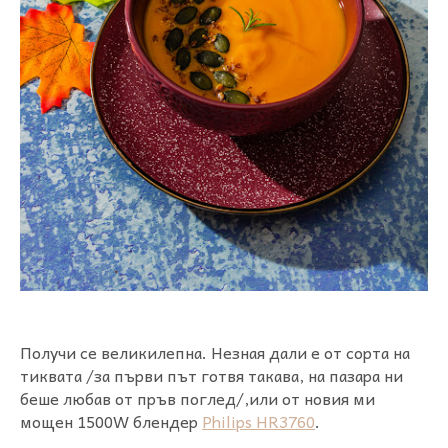
Получи се великилепна. Незная дали е от сорта на
тиквата /за първи път готвя такава, на пазара ни
беше любав от пръв поглед/,или от новия ми
мощен 1500W блендер
Philips HR3760
.