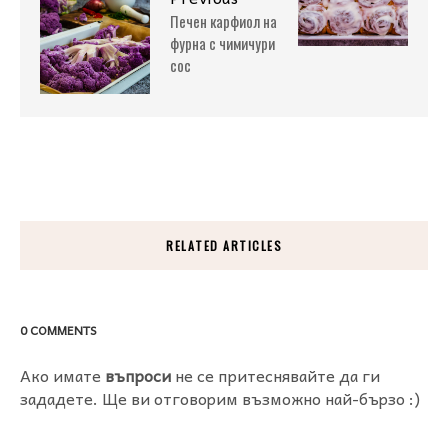
Печен карфиол на
фурна с чимичури
сос
RELATED ARTICLES
0 COMMENTS
Ако имате
въпроси
не се притеснявайте да ги
зададете. Ще ви отговорим възможно най-бързо :)