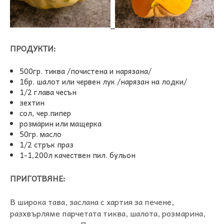
_
ПРОДУКТИ:
500гр. тиква /почистена и нарязана/
1бр. шалот или червен лук /нарязан на лодки/
1/2 глава чесън
зехтин
сол, чер.пипер
розмарин или мащерка
50гр. масло
1/2 стрък праз
1-1,200л качествен пил. бульон
ПРИГОТВЯНЕ:
В широка тава, заслана с хартия за печене,
разхвърляме парчетата тиква, шалота, розмарина,