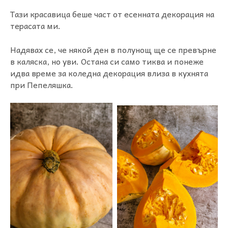
Тази красавица беше част от есенната декорация на
терасата ми.
Надявах се, че някой ден в полунощ ще се превърне
в каляска, но уви. Остана си само тиква и понеже
идва време за коледна декорация влиза в кухнята
при Пепеляшка.