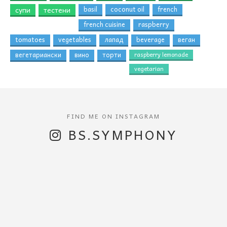
супи
тестени
basil
coconut oil
french
french cuisine
raspberry
tomatoes
vegetables
лапад
beverage
веган
вегетариански
вино
торти
raspberry lemonade
vegetarian
BS.SYMPHONY