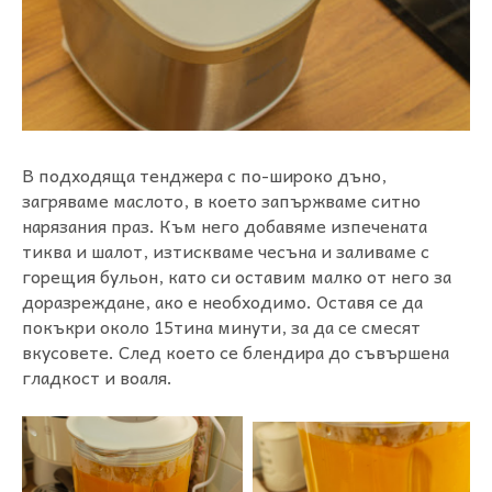
В подходяща тенджера с по-широко дъно,
загряваме маслото, в което запържваме ситно
нарязания праз. Към него добавяме изпечената
тиква и шалот, изтискваме чесъна и заливаме с
горещия бульон, като си оставим малко от него за
доразреждане, ако е необходимо. Оставя се да
покъкри около 15тина минути, за да се смесят
вкусовете. След което се блендира до съвършена
гладкост и воаля.