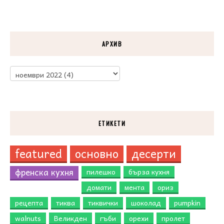
АРХИВ
ЕТИКЕТИ
featured
основно
десерти
френска кухня
пилешко
бърза кухня
домати
мента
ориз
рецепта
тиква
тиквички
шоколад
pumpkin
walnuts
Великден
гъби
орехи
пролет