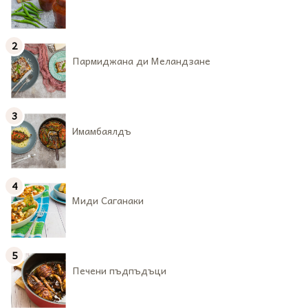
Пармиджана ди Меландзане
Имамбаялдъ
Миди Саганаки
Печени пъдпъдъци