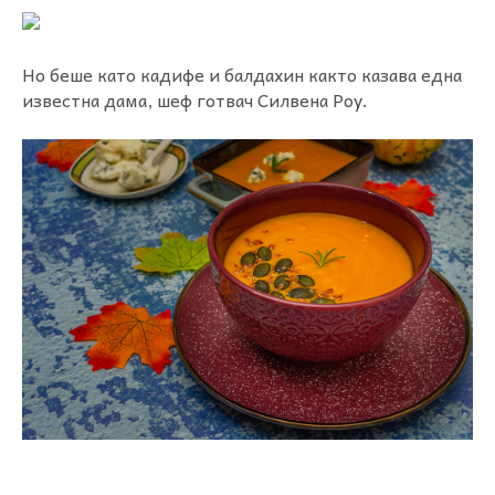
Но беше като кадифе и балдахин както казава една
известна дама, шеф готвач Силвена Роу.