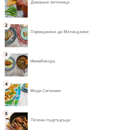
Домашна лютеница
Пармиджана ди Меландзане
Имамбаялдъ
Миди Саганаки
Печени пъдпъдъци