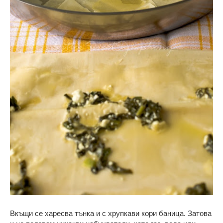
Вкъщи се харесва тънка и с хрупкави кори баница. Затова