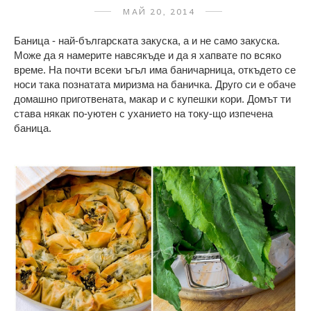
МАЙ 20, 2014
Баница - най-българската закуска, а и не само закуска.
Може да я намерите навсякъде и да я хапвате по всяко
време. На почти всеки ъгъл има баничарница, откъдето се
носи така познатата миризма на баничка. Друго си е обаче
домашно приготвената, макар и с купешки кори. Домът ти
става някак по-уютен с уханието на току-що изпечена
баница.