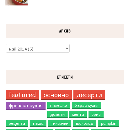
АРХИВ
ЕТИКЕТИ
featured
основно
десерти
френска кухня
пилешко
бърза кухня
домати
мента
ориз
рецепта
тиква
тиквички
шоколад
pumpkin