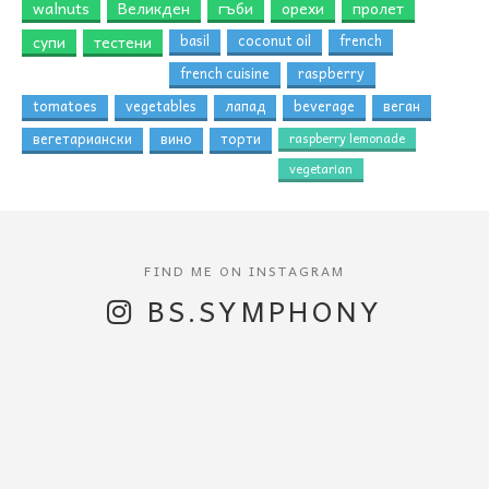
walnuts
Великден
гъби
орехи
пролет
супи
тестени
basil
coconut oil
french
french cuisine
raspberry
tomatoes
vegetables
лапад
beverage
веган
вегетариански
вино
торти
raspberry lemonade
vegetarian
BS.SYMPHONY