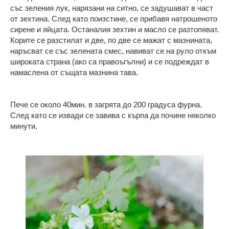
със зеления лук, нарязани на ситно, се задушават в част
от зехтина. След като поизстине, се прибавя натрошеното
сирене и яйцата. Останалия зехтин и масло се разтопяват.
Корите се разстилат и две, по две се мажат с мазнината,
наръсват се със зелената смес, навиват се на руло откъм
широката страна (ако са правоъгълни) и се подреждат в
намаслена от същата мазнина тава.
Пече се около 40мин. в загрята до 200 градуса фурна.
След като се извади се завива с кърпа да почине няколко
минути.