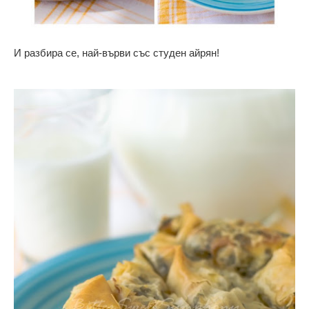
И разбира се, най-върви със студен айрян!