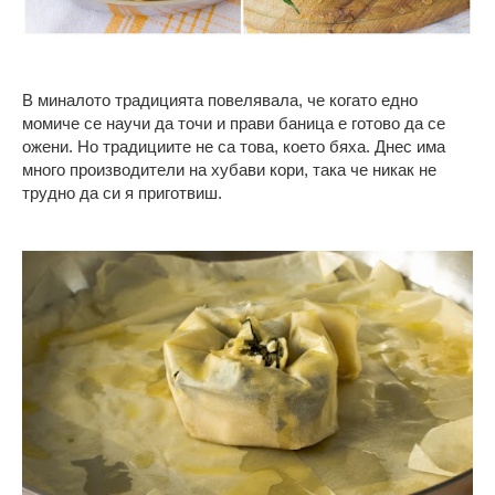
В миналото традицията повелявала, че когато едно
момиче се научи да точи и прави баница е готово да се
ожени. Но традициите не са това, което бяха. Днес има
много производители на хубави кори, така че никак не
трудно да си я приготвиш.