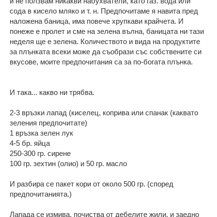
и не ползвам никакви набухватели, като газ. вода или
сода в кисело мляко и т. н. Предпочитаме я навита пред
наложена баница, има повече хрупкави крайчета. И
понеже е пролет и сме на зелена вълна, баницата ни тази
неделя ще е зелена. Количеството и вида на продуктите
за плънката всеки може да съобрази със собствените си
вкусове, моите предпочитания са за по-богата плънка.
И така... какво ни трябва.
2-3 връзки лапад (киселец, коприва или спанак (каквато
зеления предпочитате)
1 връзка зелен лук
4-5 бр. яйца
250-300 гр. сирене
100 гр. зехтин (олио) и 50 гр. масло
И разбира се пакет кори от около 500 гр. (според
предпочитанията.)
Лапада се измива, почиства от дебелите жили, и заедно